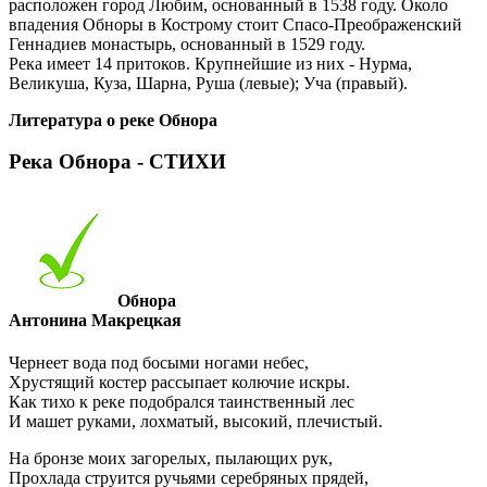
расположен город Любим, основанный в 1538 году. Около
впадения Обноры в Кострому стоит Спасо-Преображенский
Геннадиев монастырь, основанный в 1529 году.
Река имеет 14 притоков. Крупнейшие из них - Нурма,
Великуша, Куза, Шарна, Руша (левые); Уча (правый).
Литература о реке Обнора
Река Обнора - СТИХИ
Обнора
Антонина Макрецкая
Чернеет вода под босыми ногами небес,
Хрустящий костер рассыпает колючие искры.
Как тихо к реке подобрался таинственный лес
И машет руками, лохматый, высокий, плечистый.
На бронзе моих загорелых, пылающих рук,
Прохлада струится ручьями серебряных прядей,