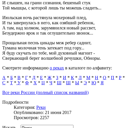
И слышен, на грани сознания, бешеный стук
Той мышцы, с которой лишь ты можешь сладить...
Июльская ночь растянула мохеровый плед,
И ты завернулась в него, как озябший ребенок,
А там, над холмом, зарумянился новый рассвет,
Безудержно ярок и так оглушительно звонок...
Прощальная песнь цикады меж ребер саднит,
Тумана молочная тень затекает под гору...
Я буду скучать по тебе, мой духовный магнит -
Сверкающий берег волшебной речушки, Обноры.
Смотрите информацию
о реках
в каталоге по алфавиту:
А
*
Б
*
В
*
Г
*
Д
*
Е
*
Ж
*
З
*
И
*
К
*
Л
*
М
*
Н
*
О
*
П
*
Р
*
С
*
Т
*
У
*
Ф
*
Х
*
Ц
*
Ч
*
Ш
*
Щ
*
Ы
*
Э
*
Ю
*
Я
Все реки России (полный список названий)
Подробности
Категория:
Реки
Опубликовано: 21 июня 2017
Просмотров: 2257
Искать...