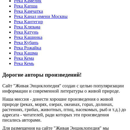
Река Камелик
Река Капша
Река Камчатка
Река Канал имени Москвы
Река Кантегир
Река Клязьма
Река Катунь
Река Кашинка
Река Кубань
Река Рожайка
Река Кашма
Река Кема
Река Кемь
Дорогие авторы произведений!
Сайт "Живая Энциклопедия" создан c целью популяризации
информации и современной литературы о живой природе.
Наша миссия - донести хорошие произведения о живой
природе (реках, морях, озерах, океанах, горах, долинах,
растениях, грибах, животных, птиц, насекомых, рыб и т.д.) до
адресата - читателей, ради которых эти произведения
писались авторами.
Для размещения на сайте "Живая Энциклопедия" мы