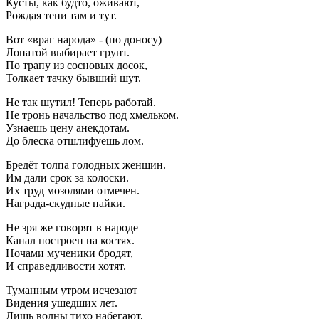
Кусты, как будто, оживают,
Рождая тени там и тут.
Вот «враг народа» - (по доносу)
Лопатой выбирает грунт.
По трапу из сосновых досок,
Толкает тачку бывший шут.
Не так шутил! Теперь работай.
Не тронь начальство под хмельком.
Узнаешь цену анекдотам.
До блеска отшлифуешь лом.
Бредёт толпа голодных женщин.
Им дали срок за колоски.
Их труд мозолями отмечен.
Награда-скудные пайки.
Не зря же говорят в народе
Канал построен на костях.
Ночами мученики бродят,
И справедливости хотят.
Туманным утром исчезают
Видения ушедших лет.
Лишь волны тихо набегают,