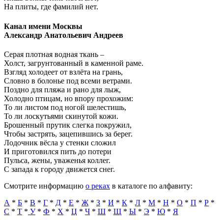
На плиты, где фамилий нет.
Канал имени Москвы
Александр Анатольевич Андреев
Серая плотная водная ткань –
Холст, загрунтованный в каменной раме.
Взгляд холодеет от взлёта на грань,
Словно в болонье под всеми ветрами.
Поздно для пляжа и рано для лыж,
Холодно птицам, но впору прохожим:
То ли листом под ногой шелестишь,
То ли лоскутьями скинутой кожи.
Брошенный прутик слегка покружил,
Чтобы застрять, зацепившись за берег.
Лодочник вёсла у стенки сложил
И приготовился пить до потери
Пульса, жены, уваженья коллег.
С запада к городу движется снег.
Смотрите информацию
о реках
в каталоге по алфавиту:
А
*
Б
*
В
*
Г
*
Д
*
Е
*
Ж
*
З
*
И
*
К
*
Л
*
М
*
Н
*
О
*
П
*
Р
*
С
*
Т
*
У
*
Ф
*
Х
*
Ц
*
Ч
*
Ш
*
Щ
*
Ы
*
Э
*
Ю
*
Я