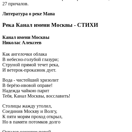
27 причалов.
Литература о реке Мана
Река Канал имени Москвы - СТИХИ
Канал имени Москвы
Николас Алексеев
Как ангелочки облака
В небесно-голубой глазури;
Струной прямой течет река,
И ветерок-проказник дует.
Вода - чистейший хризолит
В берёзо-ивовой оправе!
Надежда чайкою парит
Тебя, Канал Москвы, восславить!
Столицы жажду утолил,
Соединив Москву и Волгу,
К пяти морям проход открыл,
Но в памяти потомков долго
Остался ноющим порой,