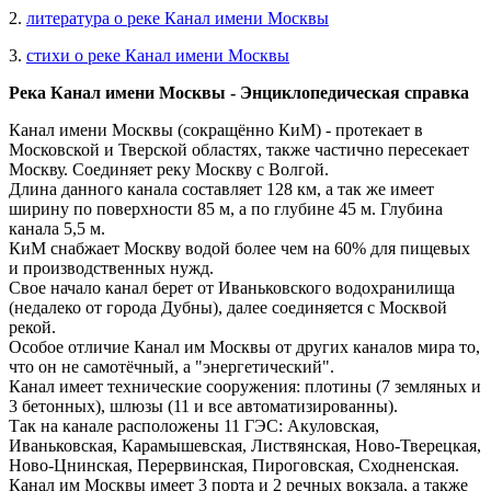
2.
литература о реке Канал имени Москвы
3.
стихи о реке Канал имени Москвы
Река Канал имени Москвы - Энциклопедическая справка
Канал имени Москвы (сокращённо КиМ) - протекает в
Московской и Тверской областях, также частично пересекает
Москву. Соединяет реку Москву с Волгой.
Длина данного канала составляет 128 км, а так же имеет
ширину по поверхности 85 м, а по глубине 45 м. Глубина
канала 5,5 м.
КиМ снабжает Москву водой более чем на 60% для пищевых
и производственных нужд.
Свое начало канал берет от Иваньковского водохранилища
(недалеко от города Дубны), далее соединяется с Москвой
рекой.
Особое отличие Канал им Москвы от других каналов мира то,
что он не самотёчный, а "энергетический".
Канал имеет технические сооружения: плотины (7 земляных и
3 бетонных), шлюзы (11 и все автоматизированны).
Так на канале расположены 11 ГЭС: Акуловская,
Иваньковская, Карамышевская, Листвянская, Ново-Тверецкая,
Ново-Цнинская, Перервинская, Пироговская, Сходненская.
Канал им Москвы имеет 3 порта и 2 речных вокзала, а также