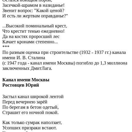
Засечкой-шрамом в назиданье!
Звенит вопрос: "Какой ценой?
И есть ли жертвам оправданье?"
...Высокий поминальный крест,
Что крестит тенью ежедневно!
Да на костях проросший лес
Качает кронами степенно...
***
По разным оценка при строительстве (1932 - 1937 гг.) канала
имени И. В. Сталина
(с 1947 года - канал имени Москвы) погибло до 1,3 миллиона
заключенных ДмитЛага.
Канал имени Москвы
Ростовцев Юрий
Застыл канал широкой лентой
Перед вечернею зарёй
По берегам в бетон одетый,
Страшит его ночной покой.
Как только сумрак наползает,
Усопших призраки встают.