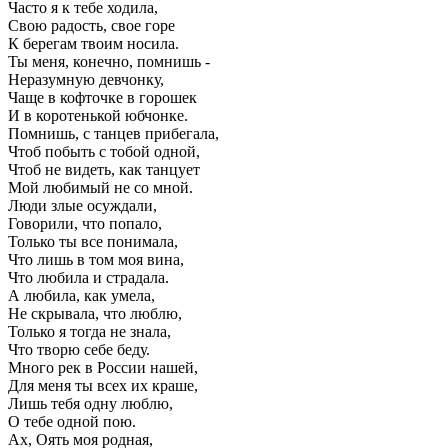
Часто я к тебе ходила,
Свою радость, свое горе
К берегам твоим носила.
Ты меня, конечно, помнишь -
Неразумную девчонку,
Чаще в кофточке в горошек
И в коротенькой юбчонке.
Помнишь, с танцев прибегала,
Чтоб побыть с тобой одной,
Чтоб не видеть, как танцует
Мой любимый не со мной.
Люди злые осуждали,
Говорили, что попало,
Только ты все понимала,
Что лишь в том моя вина,
Что любила и страдала.
А любила, как умела,
Не скрывала, что люблю,
Только я тогда не знала,
Что творю себе беду.
Много рек в России нашей,
Для меня ты всех их краше,
Лишь тебя одну люблю,
О тебе одной пою.
Ах, Оять моя родная,