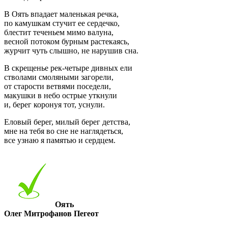
В Оять впадает маленькая речка,
по камушкам стучит ее сердечко,
блестит теченьем мимо валуна,
весной потоком бурным растекаясь,
журчит чуть слышно, не нарушив сна.
В скрещенье рек-четыре дивных ели
стволами смоляными загорели,
от старости ветвями поседели,
макушки в небо острые уткнули
и, берег коронуя тот, уснули.
Еловый берег, милый берег детства,
мне на тебя во сне не наглядеться,
все узнаю я памятью и сердцем.
Оять
Олег Митрофанов Пегеот