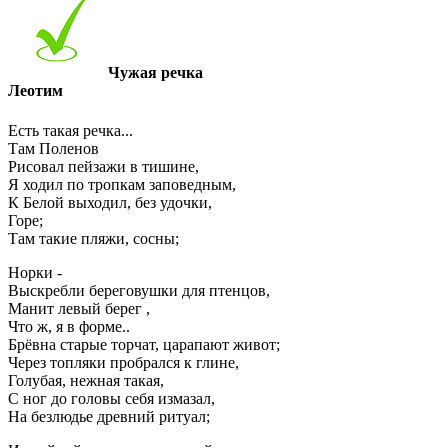
Чужая речка
Леотим
Есть такая речка...
Там Поленов
Рисовал пейзажи в тишине,
Я ходил по тропкам заповедным,
К Белой выходил, без удочки,
Горе;
Там такие пляжи, сосны;
Норки -
Выскребли береговушки для птенцов,
Манит левый берег ,
Что ж, я в форме..
Брёвна старые торчат, царапают живот;
Через топляки пробрался к глине,
Голубая, нежная такая,
С ног до головы себя измазал,
На безлюдье древний ритуал;