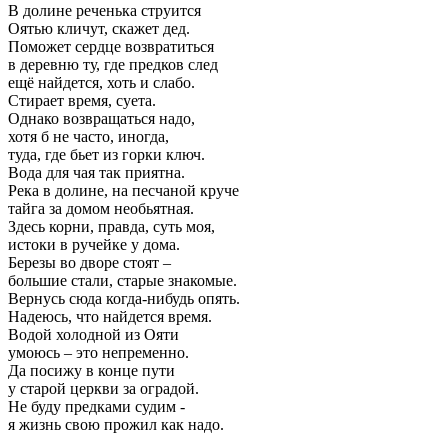
В долине реченька струится
Оятью кличут, скажет дед.
Поможет сердце возвратиться
в деревню ту, где предков след
ещё найдется, хоть и слабо.
Стирает время, суета.
Однако возвращаться надо,
хотя б не часто, иногда,
туда, где бьет из горки ключ.
Вода для чая так приятна.
Река в долине, на песчаной круче
тайга за домом необьятная.
Здесь корни, правда, суть моя,
истоки в ручейке у дома.
Березы во дворе стоят –
большие стали, старые знакомые.
Вернусь сюда когда-нибудь опять.
Надеюсь, что найдется время.
Водой холодной из Ояти
умоюсь – это непременно.
Да посижу в конце пути
у старой церкви за оградой.
Не буду предками судим -
я жизнь свою прожил как надо.