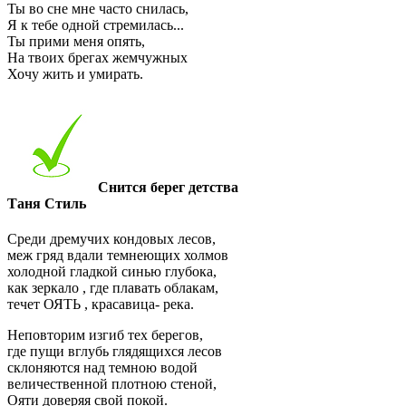
Ты во сне мне часто снилась,
Я к тебе одной стремилась...
Ты прими меня опять,
На твоих брегах жемчужных
Хочу жить и умирать.
Снится берег детства
Таня Стиль
Среди дремучих кондовых лесов,
меж гряд вдали темнеющих холмов
холодной гладкой синью глубока,
как зеркало , где плавать облакам,
течет ОЯТЬ , красавица- река.
Неповторим изгиб тех берегов,
где пущи вглубь глядящихся лесов
склоняются над темною водой
величественной плотною стеной,
Ояти доверяя свой покой.