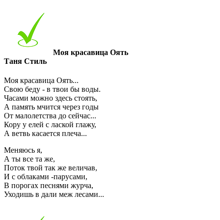
Моя красавица Оять
Таня Стиль
Моя красавица Оять...
Свою беду - в твои бы воды.
Часами можно здесь стоять,
А память мчится через годы
От малолетства до сейчас...
Кору у елей с лаской глажу,
А ветвь касается плеча...
Меняюсь я,
А ты все та же,
Поток твой так же величав,
И с облаками -парусами,
В порогах песнями журча,
Уходишь в дали меж лесами...