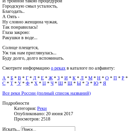
И тройной такою процедурой
Городскую смыл усталость,
Благодать..
А Оять -
Ну словно женщина чужая,
Так понравилась!
Глаза закрою:
Ракушки в воде...
Солнце плещется,
Уж так нам приглянулась...
Буду долго, долго вспоминать.
Смотрите информацию
о реках
в каталоге по алфавиту:
А
*
Б
*
В
*
Г
*
Д
*
Е
*
Ж
*
З
*
И
*
К
*
Л
*
М
*
Н
*
О
*
П
*
Р
*
С
*
Т
*
У
*
Ф
*
Х
*
Ц
*
Ч
*
Ш
*
Щ
*
Ы
*
Э
*
Ю
*
Я
Все реки России (полный список названий)
Подробности
Категория:
Реки
Опубликовано: 20 июня 2017
Просмотров: 2518
Искать...