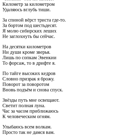
Километр за километром
Удаляюсь вглубь тиши.
За спиной вёрст триста где-то.
За бортом под шестьдесят.
Я молю сибирских леших
Не заглохнуть бы сейчас.
На десятки километров
Ни души кроме зверья.
Лишь по сопкам Эвенкии
То форсаж, то в дрифте я.
По тайге высоких кедров
Словно призрак я брожу.
Поворот за поворотом
Вновь подъём и снова спуск.
Звёзды путь мне освещают.
Светит полная луна.
Час за часом приближаюсь
К человеческим огням.
Улыбаюсь всем волкам.
Просто так не дамся вам.