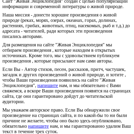
Сайт "Живая Энциклопедия" создан c целью популяризации
информации и современной литературы о живой природе.
Наша миссия - донести хорошие произведения о живой
природе (реках, морях, озерах, океанах, горах, долинах,
растениях, грибах, животных, птиц, насекомых, рыб и т.д.) до
адресата - читателей, ради которых эти произведения
писались авторами.
Для размещения на сайте "Живая Энциклопедия" мы
отбираем произведения , которые находим в открытых
источниках. Кроме того, мы с удовольствием публикуем
произведения , которые присылают нам сами авторы.
Если Вы - Автор стихов, песен, рассказов, притч, частушек,
загадок и других произведений о живой природе, и хотите ,
чтобы Ваши произведения появились на сайте "Живая
Энциклопедия",
напишите
нам, и мы обязательно с Вами
свяжемся, а вскоре Ваши произведения появятся на страницах
сайта, где они гарантировано дойдут до читательской
аудитории.
Мы уважаем авторское право. Если Вы обнаружили свое
произведение на страницах сайта, и по какой-бы то ни были
причине не желаете, чтобы оно было здесь опубликовано,
обязательно
напишите
нам, и мы гарантированно удалим Ваш
текст в течение трех суток.