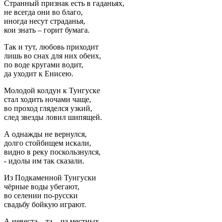
Странный признак есть в гаданьях,
не всегда они во благо,
иногда несут страданья,
кои знать – горит бумага.
Так и тут, любовь приходит
лишь во снах для них обеих,
по воде кругами водит,
да уходит к Енисею.
Молодой колдун к Тунгуске
стал ходить ночами чаще,
во проход гляделся узкий,
след звезды ловил шипящей.
А однажды не вернулся,
долго стойбищем искали,
видно в реку поскользнулся,
- идолы им так сказали.
Из Подкаменной Тунгуски
чёрные воды убегают,
во селении по-русски
свадьбу бойкую играют.
А невеста – та – из местных,