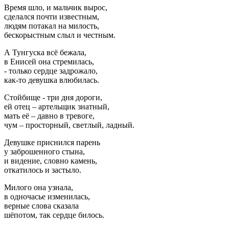
Время шло, и мальчик вырос,
сделался почти известным,
людям потакал на милость,
бескорыстным слыл и честным.
А Тунгуска всё бежала,
в Енисей она стремилась,
- только сердце задрожало,
как-то девушка влюбилась.
Стойбище - три дня дороги,
ей отец – артельщик знатный,
мать её – давно в тревоге,
чум – просторный, светлый, ладный.
Девушке приснился парень
у заброшенного стына,
и видение, словно камень,
откатилось и застыло.
Милого она узнала,
в одночасье изменилась,
верные слова сказала
шёпотом, так сердце билось.