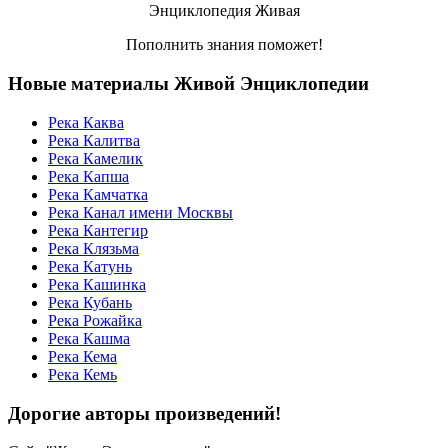
Энциклопедия Живая
Пополнить знания поможет!
Новые материалы Живой Энциклопедии
Река Каква
Река Калитва
Река Камелик
Река Капша
Река Камчатка
Река Канал имени Москвы
Река Кантегир
Река Клязьма
Река Катунь
Река Кашинка
Река Кубань
Река Рожайка
Река Кашма
Река Кема
Река Кемь
Дорогие авторы произведений!