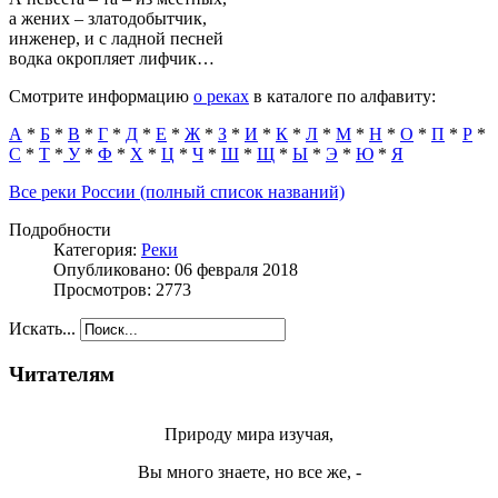
а жених – златодобытчик,
инженер, и с ладной песней
водка окропляет лифчик…
Смотрите информацию
о реках
в каталоге по алфавиту:
А
*
Б
*
В
*
Г
*
Д
*
Е
*
Ж
*
З
*
И
*
К
*
Л
*
М
*
Н
*
О
*
П
*
Р
*
С
*
Т
*
У
*
Ф
*
Х
*
Ц
*
Ч
*
Ш
*
Щ
*
Ы
*
Э
*
Ю
*
Я
Все реки России (полный список названий)
Подробности
Категория:
Реки
Опубликовано: 06 февраля 2018
Просмотров: 2773
Искать...
Читателям
Природу мира изучая,
Вы много знаете, но все же, -