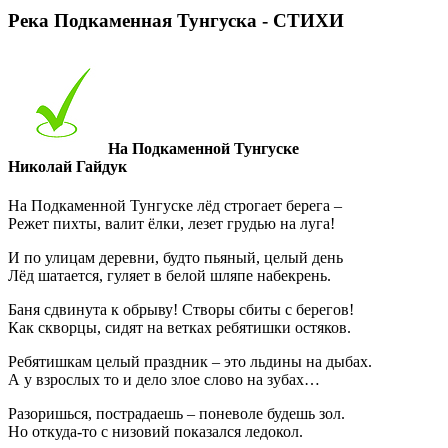
Река Подкаменная Тунгуска - СТИХИ
На Подкаменной Тунгуске
Николай Гайдук
На Подкаменной Тунгуске лёд строгает берега –
Режет пихты, валит ёлки, лезет грудью на луга!
И по улицам деревни, будто пьяный, целый день
Лёд шатается, гуляет в белой шляпе набекрень.
Баня сдвинута к обрыву! Створы сбиты с берегов!
Как скворцы, сидят на ветках ребятишки остяков.
Ребятишкам целый праздник – это льдины на дыбах.
А у взрослых то и дело злое слово на зубах…
Разоришься, пострадаешь – поневоле будешь зол.
Но откуда-то с низовий показался ледокол.