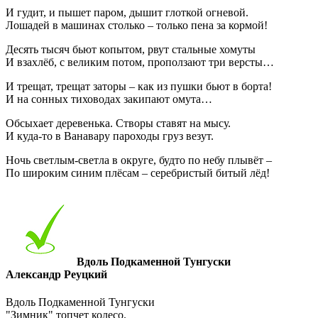
И гудит, и пышет паром, дышит глоткой огневой.
Лошадей в машинах столько – только пена за кормой!
Десять тысяч бьют копытом, рвут стальные хомуты
И взахлёб, с великим потом, проползают три версты…
И трещат, трещат заторы – как из пушки бьют в борта!
И на сонных тиховодах закипают омута…
Обсыхает деревенька. Створы ставят на мысу.
И куда-то в Ванавару пароходы груз везут.
Ночь светлым-светла в округе, будто по небу плывёт –
По широким синим плёсам – серебристый битый лёд!
Вдоль Подкаменной Тунгуски
Александр Реуцкий
Вдоль Подкаменной Тунгуски
"Зимник" топчет колесо.