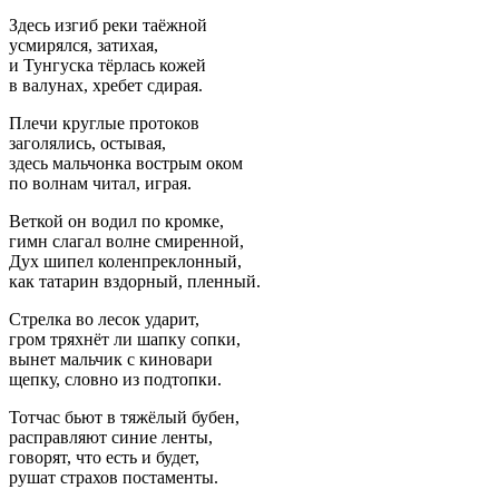
Здесь изгиб реки таёжной
усмирялся, затихая,
и Тунгуска тёрлась кожей
в валунах, хребет сдирая.
Плечи круглые протоков
заголялись, остывая,
здесь мальчонка вострым оком
по волнам читал, играя.
Веткой он водил по кромке,
гимн слагал волне смиренной,
Дух шипел коленпреклонный,
как татарин вздорный, пленный.
Стрелка во лесок ударит,
гром тряхнёт ли шапку сопки,
вынет мальчик с киновари
щепку, словно из подтопки.
Тотчас бьют в тяжёлый бубен,
расправляют синие ленты,
говорят, что есть и будет,
рушат страхов постаменты.