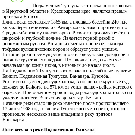
Подкаменная Тунгуска - это река, протекающая
в Иркутской области и Красноярском крае, является правым
притоком Енисея.
Длина реки составляет 1865 км, а площадь бассейна 240 тыс.
кв км. Берёт свое начало с Ангарского кряжа и протекает по
Среднесибирскому плоскогорью. В своих верховьях течёт по
широкой и глубокой долине. Является горной рекой с
порожистым руслом. Во многих местах прорезает выходы
твёрдых вулканических пород и образует узкие ущелья.
Питание реки преимущественно снеговое, также дождевое и
питание грунтовыми водами. Половодье продолжается с
начала мая до конца июня, в низовьях до начала июля.
На Подкаменной Тунгуске расположены населённые пункты:
Байкит, Подкаменная Тунгуска, Ванавара, Куюмба.
Река используется для судоходства; в половодье крупные суда
доходят до Байкита на 571 км от устья, выше - рейсы катеров с
баржами. При обычном уровне воды река судоходна только на
участке нижнего её течения, до устья р. Вельмо.
Название реки стало широко известно после произошедшего
17 июня 1908 года падения Тунгусского метеорита, которое
произошло несколько выше впадения в реку притока
Ванаварка.
Литература о реке Подкаменная Тунгуска