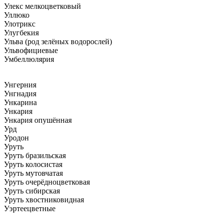
Улекс мелкоцветковый
Уллюко
Улотрикс
Улугбекия
Ульва (род зелёных водорослей)
Ульвофициевые
Умбеллюлярия
Унгерния
Унгнадия
Ункарина
Ункария
Ункария опушённая
Урд
Уродон
Уруть
Уруть бразильская
Уруть колосистая
Уруть мутовчатая
Уруть очерёдноцветковая
Уруть сибирская
Уруть хвостниковидная
Уэртеецветные