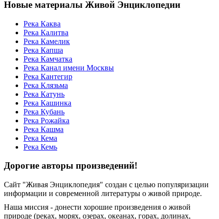
Новые материалы Живой Энциклопедии
Река Каква
Река Калитва
Река Камелик
Река Капша
Река Камчатка
Река Канал имени Москвы
Река Кантегир
Река Клязьма
Река Катунь
Река Кашинка
Река Кубань
Река Рожайка
Река Кашма
Река Кема
Река Кемь
Дорогие авторы произведений!
Сайт "Живая Энциклопедия" создан c целью популяризации
информации и современной литературы о живой природе.
Наша миссия - донести хорошие произведения о живой
природе (реках, морях, озерах, океанах, горах, долинах,