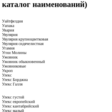
каталог наименований)
Уайтфелдия
Уапака
Увария
Увулярия
Увулярия крупноцветковая
Увулярия сидячелистная
Угамия
Угни Молины
Ужовник
Ужовник обыкновенный
Ужовниковые
Укроп
Улекс
Улекс Борджиа
Улекс Галля
Улекс густой
Улекс европейский
Улекс кантабрийский
Улекс малый