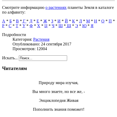
Смотрите информацию
о растениях
планеты Земля в каталоге
по алфавиту:
А
*
Б
*
В
*
Г
*
Д
*
Е
*
Ж
*
З
*
И
*
Й
*
К
*
Л
*
М
*
Н
*
О
*
П
*
Р
*
С
*
Т
*
У
*
Ф
*
Х
*
Ц
*
Ч
*
Ш
*
Щ
*
Э
*
Ю
*
Я
Подробности
Категория:
Растения
Опубликовано: 24 сентября 2017
Просмотров: 12004
Искать...
Читателям
Природу мира изучая,
Вы много знаете, но все же, -
Энциклопедия Живая
Пополнить знания поможет!